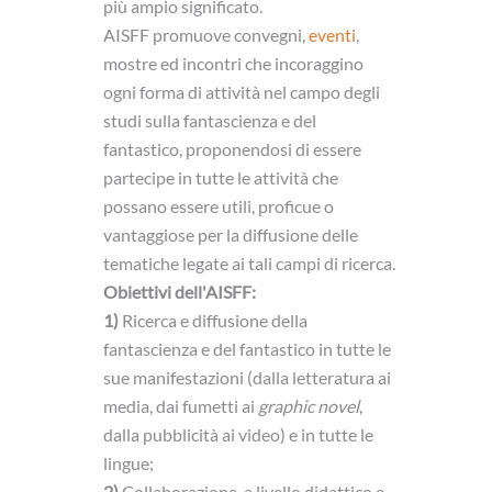
più ampio significato.
AISFF promuove convegni,
eventi
,
mostre ed incontri che incoraggino
ogni forma di attività nel campo degli
studi sulla fantascienza e del
fantastico, proponendosi di essere
partecipe in tutte le attività che
possano essere utili, proficue o
vantaggiose per la diffusione delle
tematiche legate ai tali campi di ricerca.
Obiettivi dell'AISFF:
1)
Ricerca e diffusione della
fantascienza e del fantastico in tutte le
sue manifestazioni (dalla letteratura ai
media, dai fumetti ai
graphic novel
,
dalla pubblicità ai video) e in tutte le
lingue;
2)
Collaborazione, a livello didattico e